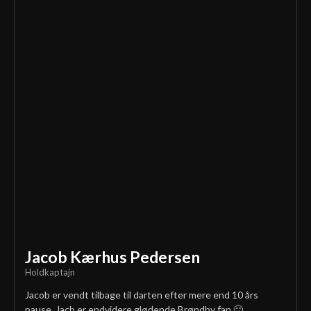
Jacob Kærhus Pedersen
Holdkaptajn
Jacob er vendt tilbage til darten efter mere end 10 års
pause. Jacb er endvidere glødende Brøndby fan 🙂