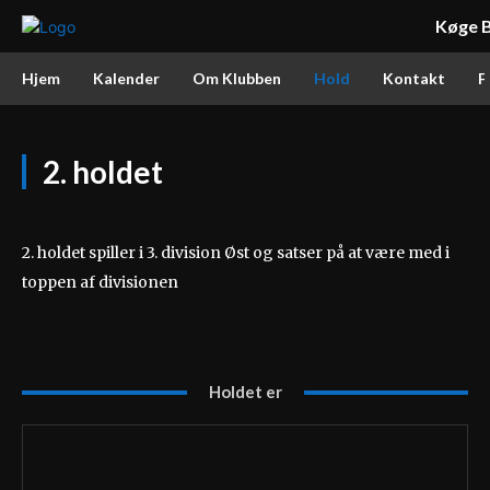
Køge B
Hjem
Kalender
Om Klubben
Hold
Kontakt
F
2. holdet
2. holdet spiller i 3. division Øst og satser på at være med i
toppen af divisionen
Holdet er