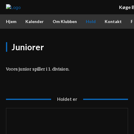
Køge B
Hjem
Kalender
Om Klubben
Hold
Kontakt
F
Juniorer
Vores junior spiller i 1. division.
Holdet er