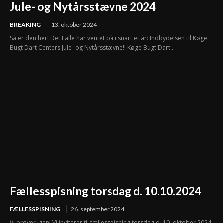
Jule- og Nytårsstævne 2024
BREAKING
13. oktober 2024
Så er den her! Det I alle har ventet på i snart et år: Indbydelsen til Køge
Bugt Dart Centers Jule- og Nytårsstævne!! Køge Bugt Dart...
Fællesspisning torsdag d. 10.10.2024
FÆLLESSPISNING
26. september 2024
Vi prøver igen! Vi inviterer til fællesspisning torsdag d. 10. oktober 2024