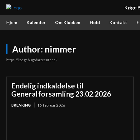
Køge B
Hjem
Kalender
Om Klubben
Hold
Kontakt
F
Author:
nimmer
https://koegebugtdartcenter.dk
Endelig indkaldelse til
Generalforsamling 23.02.2026
BREAKING
16. februar 2026