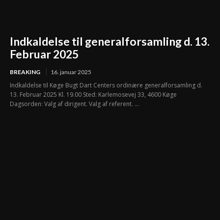
Indkaldelse til generalforsamling d. 13.
Februar 2025
BREAKING
16. januar 2025
Indkaldelse til Køge Bugt Dart Centers ordinære generalforsamling d.
13. Februar 2025 Kl. 19.00 Sted: Karlemosevej 33, 4600 Køge
Dagsorden: Valg af dirigent. Valg af referent. ...