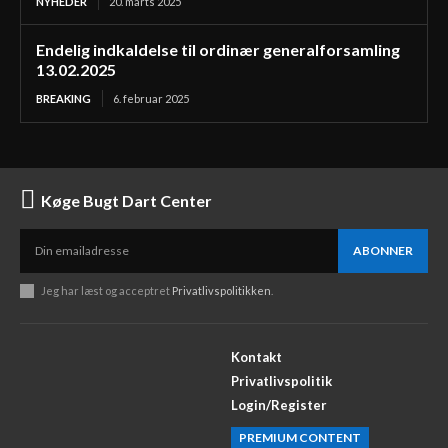
NYHEDER
20. marts 2025
Endelig indkaldelse til ordinær generalforsamling
13.02.2025
BREAKING
6. februar 2025
Køge Bugt Dart Center
ABONNER
Jeg har læst og acceptret
Privatlivspolitikken
.
Kontakt
Privatlivspolitik
Login/Register
PREMIUM CONTENT