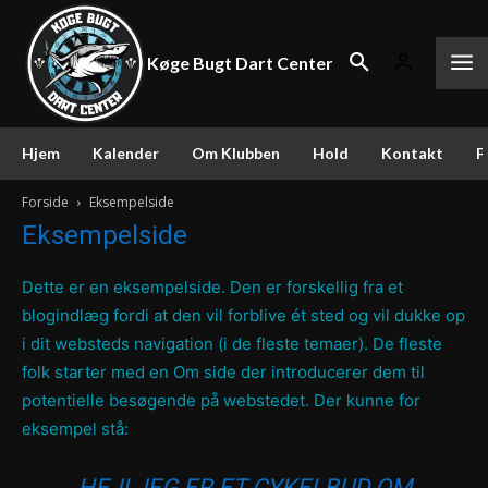
Køge Bugt Dart Center
Hjem
Kalender
Om Klubben
Hold
Kontakt
F
Forside
Eksempelside
Eksempelside
Dette er en eksempelside. Den er forskellig fra et
blogindlæg fordi at den vil forblive ét sted og vil dukke op
i dit websteds navigation (i de fleste temaer). De fleste
folk starter med en Om side der introducerer dem til
potentielle besøgende på webstedet. Der kunne for
eksempel stå:
HEJ! JEG ER ET CYKELBUD OM