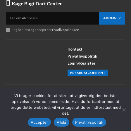
Køge Bugt Dart Center
ABONNER
Jeg har læst og acceptret
Privatlivspolitikken
.
Kontakt
Privatlivspolitik
Login/Register
PREMIUM CONTENT
Facebook
Instagram
Vi bruger cookies for at sikre, at vi giver dig den bedste
oplevelse på vores hjemmeside. Hvis du fortsætter med at
X
Youtube
bruge dette websted, vil vi antage, at du er indforstået med
det.
Accepter
Afslå
Privatlivspolitik
© Køge Bugt Dart Center 2023-2025